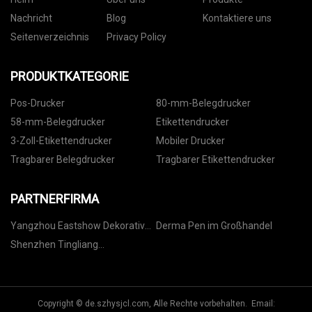
Nachricht
Blog
Kontaktiere uns
Seitenverzeichnis
Privacy Policy
PRODUKTKATEGORIE
Pos-Drucker
80-mm-Belegdrucker
58-mm-Belegdrucker
Etikettendrucker
3-Zoll-Etikettendrucker
Mobiler Drucker
Tragbarer Belegdrucker
Tragbarer Etikettendrucker
PARTNERFIRMA
Yangzhou Eastshow Dekoratives
Derma Pen im Großhandel
Material Co., Ltd
Shenzhen Tingliang
Optoelektronik Co., Ltd.
Copyright © de.szhysjcl.com, Alle Rechte vorbehalten. Email: