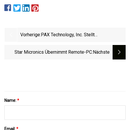
Vorherige:
PAX Technology, Inc. Stellt
Revolutionäres Point-Of-Sale-System
Vor
Star Micronics Übernimmt Remote-PC
:nächste
Name:
*
Email:
*