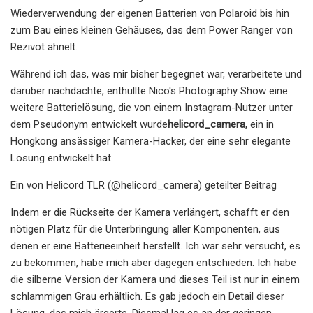
Wiederverwendung der eigenen Batterien von Polaroid bis hin
zum Bau eines kleinen Gehäuses, das dem Power Ranger von
Rezivot ähnelt.
Während ich das, was mir bisher begegnet war, verarbeitete und
darüber nachdachte, enthüllte Nico's Photography Show eine
weitere Batterielösung, die von einem Instagram-Nutzer unter
dem Pseudonym entwickelt wurde
helicord_camera
, ein in
Hongkong ansässiger Kamera-Hacker, der eine sehr elegante
Lösung entwickelt hat.
Ein von Helicord TLR (@helicord_camera) geteilter Beitrag
Indem er die Rückseite der Kamera verlängert, schafft er den
nötigen Platz für die Unterbringung aller Komponenten, aus
denen er eine Batterieeinheit herstellt. Ich war sehr versucht, es
zu bekommen, habe mich aber dagegen entschieden. Ich habe
die silberne Version der Kamera und dieses Teil ist nur in einem
schlammigen Grau erhältlich. Es gab jedoch ein Detail dieser
Lösung, das mich ärgerte. Diesmal lag es an der geringen