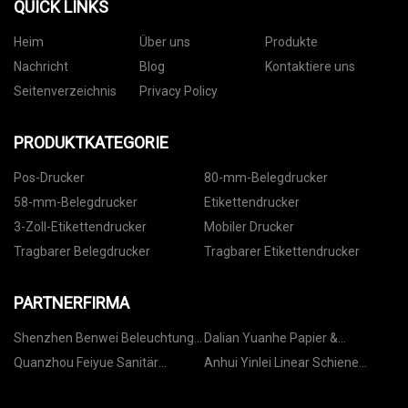
QUICK LINKS
Heim
Über uns
Produkte
Nachricht
Blog
Kontaktiere uns
Seitenverzeichnis
Privacy Policy
PRODUKTKATEGORIE
Pos-Drucker
80-mm-Belegdrucker
58-mm-Belegdrucker
Etikettendrucker
3-Zoll-Etikettendrucker
Mobiler Drucker
Tragbarer Belegdrucker
Tragbarer Etikettendrucker
PARTNERFIRMA
Shenzhen Benwei Beleuchtung
Dalian Yuanhe Papier &
Technologie Co., Ltd
Kunststoff Co., GmbH.
Quanzhou Feiyue Sanitär
Anhui Yinlei Linear Schiene
Produkte Co., GmbH
Fertigung Co ., Ltd .