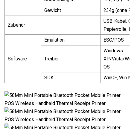
Gewicht
234g (ohne Pap
USB-Kabel, Gür
Zubehör
Papierrolle, K
Emulation
ESC/POS
Windows
Software
Treiber
XP/Vista/Win
OS
SDK
WinCE, Win Mob