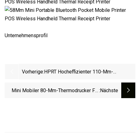
Unternehmensprofil
Vorherige:
HPRT Hocheffizienter 110-Mm-
Thermoetikettendrucker 4-Zoll-
Frachtbriefdrucker N41 Versandetiketten-
Mini Mobiler 80-Mm-Thermodrucker Für
:nächste
Smart-Drucker
Barcode-Etiketten Und Belege