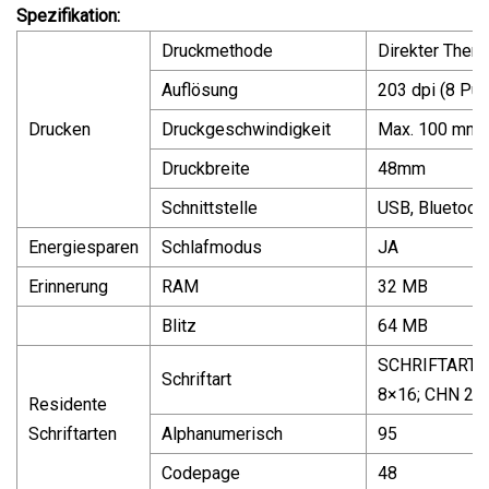
Spezifikation:
Druckmethode
Direkter Ther
Auflösung
203 dpi (8 Pu
Drucken
Druckgeschwindigkeit
Max. 100 mm/
Druckbreite
48mm
Schnittstelle
USB, Bluetooth
Energiesparen
Schlafmodus
JA
Erinnerung
RAM
32 MB
Blitz
64 MB
SCHRIFTART A
Schriftart
8×16; CHN 24
Residente
Schriftarten
Alphanumerisch
95
Codepage
48