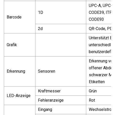
UPC-A, UPC-E
1D
CODE39, ITF,
Barcode
CODE93
2d
QR-Code, PD
Unterstützt Bi
Grafik
unterschiedlic
benutzerdefin
Erkennung von
offener Abdec
Erkennung
Sensoren
schwarzer Mar
Etiketten
Kraftmesser
Grün
LED-Anzeige
Fehleranzeige
Rot
Eingang
Wechselstrom