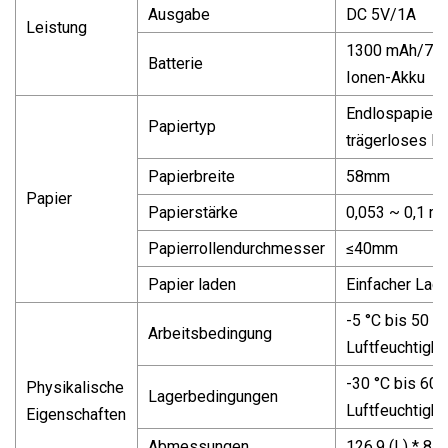
Ausgabe
DC 5V/1A
Leistung
1300 mAh/7,4 
Batterie
Ionen-Akku
Endlospapier, 
Papiertyp
trägerloses Et
Papierbreite
58mm
Papier
Papierstärke
0,053 ~ 0,1 m
Papierrollendurchmesser
≤40mm
Papier laden
Einfacher La
-5 °C bis 50 °C
Arbeitsbedingung
Luftfeuchtigke
-30 °C bis 60 °
Physikalische
Lagerbedingungen
Luftfeuchtigke
Eigenschaften
Abmessungen
126,9 (L) * 84,