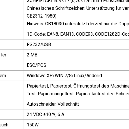
SCHRIFTART B: 9×17 (0,76×1,44 mm) Punktzeiche
Chinesisches Schriftzeichen: Unterstützung für v
GB2312-1980)
Hinweis: GB18030 unterstützt derzeit nur die Doppe
1D-Code: EAN8, EAN13, CODE93, CODE1282D-Cod
RS232/USB
fer
2 MB
ESC/POS
tem
Windows XP/WIN 7/8/Linux/Andorid
Papiertest, Papiertest, Öffnungstest des Maschin
Test, Papiermangeltest, Papierstautest des Schne
Autoschneider, Vollschnitt
24 VDC ±10 %, 6 A
auch
150W