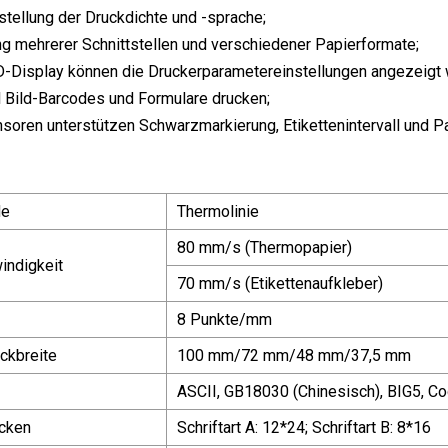
nstellung der Druckdichte und -sprache;
ng mehrerer Schnittstellen und verschiedener Papierformate;
D-Display können die Druckerparametereinstellungen angezeigt 
l Bild-Barcodes und Formulare drucken;
soren unterstützen Schwarzmarkierung, Etikettenintervall und 
de
Thermolinie
80 mm/s (Thermopapier)
indigkeit
70 mm/s (Etikettenaufkleber)
8 Punkte/mm
uckbreite
100 mm/72 mm/48 mm/37,5 mm
ASCII, GB18030 (Chinesisch), BIG5, C
ucken
Schriftart A: 12*24; Schriftart B: 8*16