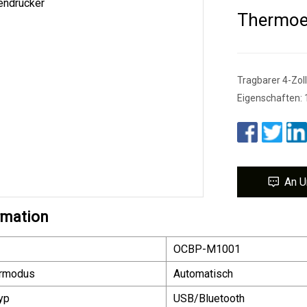
Thermoet
Tragbarer 4-Zo
Eigenschaften: 
An U
rmation
OCBP-M1001
ermodus
Automatisch
yp
USB/Bluetooth