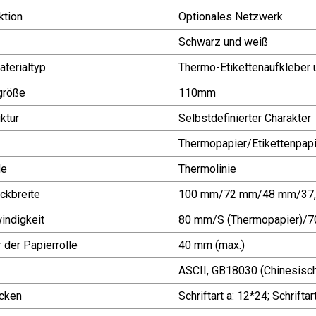
ktion
Optionales Netzwerk
Schwarz und weiß
terialtyp
Thermo-Etikettenaufkleber 
größe
110mm
ktur
Selbstdefinierter Charakter
Thermopapier/Etikettenpapi
de
Thermolinie
uckbreite
100 mm/72 mm/48 mm/37
indigkeit
80 mm/S (Thermopapier)/70
der Papierrolle
40 mm (max.)
ASCII, GB18030 (Chinesisch
ucken
Schriftart a: 12*24; Schriftar