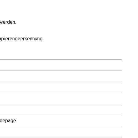
werden.
Papierendeerkennung.
odepage