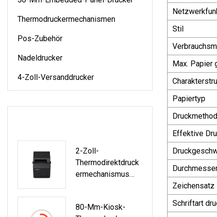
Netzwerkfun
Thermodruckermechanismen
Stil
Pos-Zubehör
Verbrauchsma
Nadeldrucker
Max. Papier 
4-Zoll-Versanddrucker
Charakterstru
Papiertyp
Druckmetho
NEUESTE PRODUKTE
Effektive Dr
2-Zoll-
Druckgeschw
Thermodirektdruck
Durchmesser 
Ermechanismus
PRT PT489
Zeichensatz
PT489S Für POS-
Schriftart dr
80-Mm-Kiosk-
Terminals