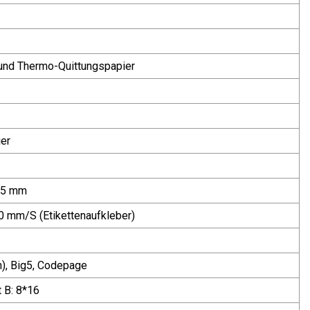
und Thermo-Quittungspapier
er
,5 mm
 mm/S (Etikettenaufkleber)
), Big5, Codepage
t B: 8*16