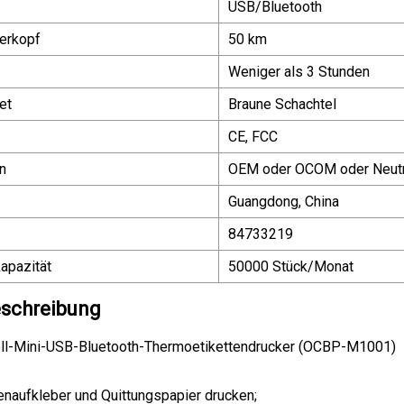
USB/Bluetooth
erkopf
50 km
Weniger als 3 Stunden
et
Braune Schachtel
CE, FCC
n
OEM oder OCOM oder Neutr
Guangdong, China
84733219
apazität
50000 Stück/Monat
schreibung
oll-Mini-USB-Bluetooth-Thermoetikettendrucker (OCBP-M1001)
tenaufkleber und Quittungspapier drucken;