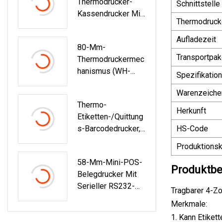
Thermodrucker-
Schnittstelle
Kassendrucker Mit
Thermodruck
Elektronischer
Verriegelung
Aufladezeit
80-Mm-
Transportpak
Thermodruckermec
Hanismus (WH-
Spezifikation
8001)
Warenzeiche
Thermo-
Herkunft
Etiketten-/Quittung
S-Barcodedrucker,
HS-Code
Unterstützt
Produktionsk
ESC/POS/Tsc-
58-Mm-Mini-POS-
Thermodrucker
Produktbe
Belegdrucker Mit
Serieller RS232-
Tragbarer 4-Z
Schnittstelle (WH-
Merkmale:
T2)
1. Kann Etiket