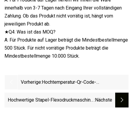
innerhalb von 3-7 Tagen nach Eingang Ihrer vollständigen
Zahlung. Ob das Produkt nicht vorrätig ist, hängt vom
jeweiligen Produkt ab.
★Q4: Was ist das MOQ?
A: Für Produkte auf Lager beträgt die Mindestbestellmenge
500 Stück. Für nicht vorrätige Produkte beträgt die
Mindestbestellmenge 10.000 Stück.
Vorherige:
Hochtemperatur-Qr-Code-
Hitzebeständige Aufkleber Für
Etikettendrucker
Hochwertige Stapel-Flexodruckmaschine,
:nächste
Flexo-Etikettendruckmaschinen,
Papierbecher, Papiertüten,
Flexodruckmaschine, Etikettendrucker