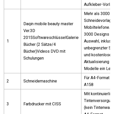
Aufkleber-Vorla
Mehr als 3000
Schneidevorlage
Daqin mobile beauty master
Mobiltelefone. M
Ver.3D
3000 Designs zu
2015SoftwareschlüsselGalerie
1
Auswahl, inklusi
Bücher (2 Sätze/4
unbegrenzter Sch
Bücher)Videos DVD mit
und kostenloser
Schulungen
Aktualisierung n
Modelle ein Lebe
Für A4-Format D
2
Schneidemaschine
A158
Mit kontinuierli
Tintenversorgu
3
Farbdrucker mit CISS
(kein Tintenwass