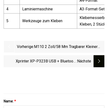
A4-Format
4
Laminiermaschine
A3-Format-Set
Klebemesserbre
5
Werkzeuge zum Kleben
Kleben, 2 Stück/
Vorherige:
M110 2 Zoll/58 Mm Tragbarer Kleiner
Tragbarer Mini-Etikettendrucker Für
Mobiltelefone
Xprinter XP-P323B USB + Bluetooth
:nächste
Standardversion Mini-Etikettendrucker 80
Mm Tragbarer Drucker
Name:
*