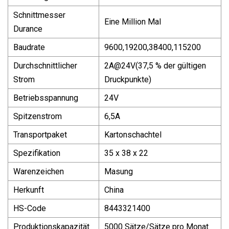
Schnittmesser
Eine Million Mal
Durance
Baudrate
9600,19200,38400,115200
Durchschnittlicher
2A@24V
(37,5 % der gültigen
Strom
Druckpunkte)
Betriebsspannung
24V
Spitzenstrom
6,5A
Transportpaket
Kartonschachtel
Spezifikation
35 x 38 x 22
Warenzeichen
Masung
Herkunft
China
HS-Code
8443321400
Produktionskapazität
5000 Sätze/Sätze pro Monat