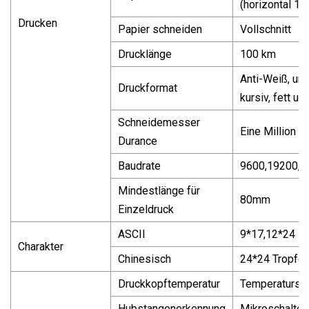
(horizontal 18
Drucken
Papier schneiden
Vollschnitt
Drucklänge
100 km
Anti-Weiß, unt
Druckformat
kursiv, fett us
Schneidemesser
Eine Million M
Durance
Baudrate
9600,19200,3
Mindestlänge für
80mm
Einzeldruck
ASCII
9*17,12*24
Charakter
Chinesisch
24*24 Tropfe
Druckkopftemperatur
Temperaturse
Hubstangenerkennung
Mikroschalter