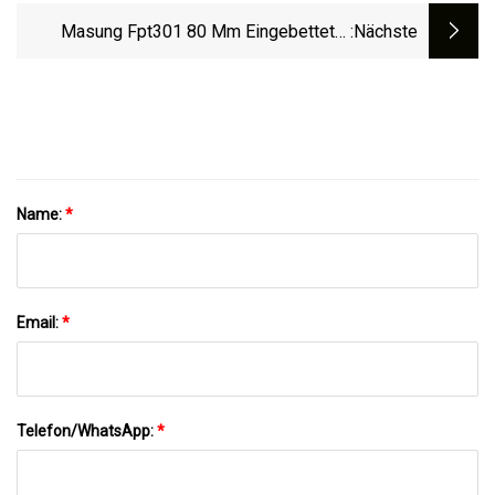
Schneidevorrichtung, 2-Zoll-Thermo-
Masung Fpt301 80 Mm Eingebetteter
:nächste
Kioskdrucker
Auto-Cutter-Thermopanel-Drucker, Kiosk-
Ticketdrucker
Name:
*
Email:
*
Telefon/WhatsApp:
*