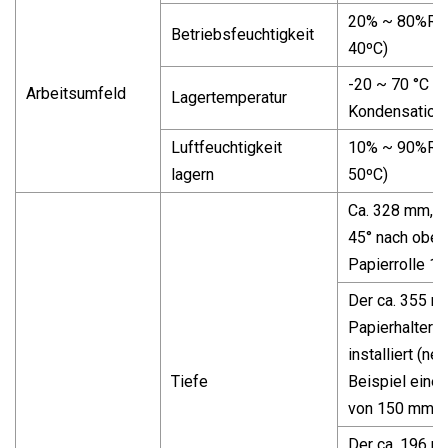
20% ~ 80%RH
Betriebsfeuchtigkeit
40ºC)
-20 ~ 70 °C (k
Arbeitsumfeld
Lagertemperatur
Kondensation
Luftfeuchtigkeit
10% ~ 90%RH
lagern
50ºC)
Ca. 328 mm, P
45° nach oben 
Papierrolle 1
Der ca. 355 
Papierhalter is
installiert (n
Tiefe
Beispiel eine 
von 150 mm).
Der ca. 196 