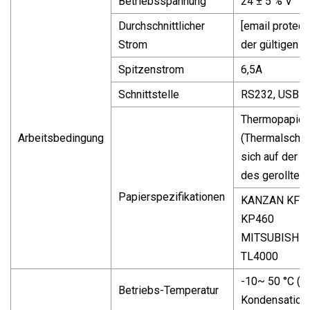
Betriebsspannung
24 ± 5 ​​% V
Durchschnittlicher
[email protect
Strom
der gültigen 
Spitzenstrom
6,5A
Schnittstelle
RS232, USB
Thermopapier
Arbeitsbedingung
(Thermalschic
sich auf der 
des gerollten 
Papierspezifikationen
KANZAN KF5
KP460
MITSUBISHI
TL4000
-10~ 50 °C (k
Betriebs-Temperatur
Kondensation